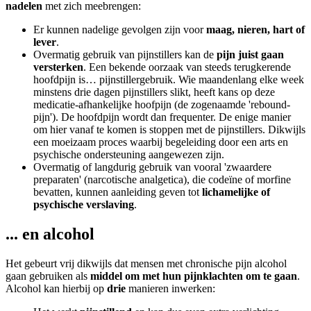
nadelen
met zich meebrengen:
Er kunnen nadelige gevolgen zijn voor
maag, nieren, hart of
lever
.
Overmatig gebruik van pijnstillers kan de
pijn juist gaan
versterken
. Een bekende oorzaak van steeds terugkerende
hoofdpijn is… pijnstillergebruik. Wie maandenlang elke week
minstens drie dagen pijnstillers slikt, heeft kans op deze
medicatie-afhankelijke hoofpijn (de zogenaamde 'rebound-
pijn'). De hoofdpijn wordt dan frequenter. De enige manier
om hier vanaf te komen is stoppen met de pijnstillers. Dikwijls
een moeizaam proces waarbij begeleiding door een arts en
psychische ondersteuning aangewezen zijn.
Overmatig of langdurig gebruik van vooral 'zwaardere
preparaten' (narcotische analgetica), die codeïne of morfine
bevatten, kunnen aanleiding geven tot
lichamelijke of
psychische verslaving
.
... en alcohol
Het gebeurt vrij dikwijls dat mensen met chronische pijn alcohol
gaan gebruiken als
middel om met hun pijnklachten om te gaan
.
Alcohol kan hierbij op
drie
manieren inwerken: