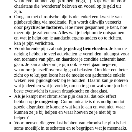
waardevol kunnen zijn (kruiden, yoga,...). Kijk wel uit voor
charlatans die 'wonderen' beloven en vooral op je geld uit
zijn.
Omgaan met chronische pijn is niet enkel een kwestie van
pijnbestrijding via medicatie. Pijn wordt dikwijls versterkt
door
psychische factoren
. Hoe meer gespannen je bent, hoe
meer pijn je zal voelen. Alles wat je helpt om te ontspannen
en wat je helpt om je aandacht ergens anders op te richten,
kan je pijn verlichten.
Voortdurende pijn zal ook je
gedrag beïnvloeden
. Je kan de
neiging hebben te veel activiteiten te vermijden, uit angst voor
een toename van pijn, en daardoor je conditie achteruit laten
gaan. Je kan andersom je pijn ook te veel gaan negeren,
waardoor je jezelf overmatig gaat belasten. Om hier een beter
zicht op te krijgen loont het de moeite om gedurende enkele
weken een 'pijndagboek' bij te houden. Daarin kan je noteren
wat je deed en wat je voelde, om na te gaan wat voor jou het
beste evenwicht is tussen draagkracht en draaglast.
Als je kampt met chronische pijn dan zal dat ook effect
hebben op je
omgeving
. Communicatie is dus nodig om tot
goede afspraken te komen: wat kan je aan en wat niet, waar
kunnen ze je bij helpen en waar hoeven ze je niet bij te
helpen?
Voor mensen die geen last hebben van chronische pijn is het
soms moeilijk in te schatten en te begrijpen wat je meemaakt.