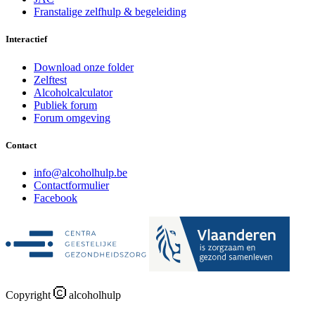
Franstalige zelfhulp & begeleiding
Interactief
Download onze folder
Zelftest
Alcoholcalculator
Publiek forum
Forum omgeving
Contact
i
n
f
o
@
a
l
c
o
h
o
l
h
u
l
p
.
b
e
Contactformulier
Facebook
Copyright
alcoholhulp