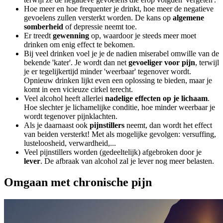
Hoe meer en hoe frequenter je drinkt, hoe meer de negatieve
gevoelens zullen versterkt worden. De kans op
algemene
somberheid
of depressie neemt toe.
Er treedt
gewenning
op, waardoor je steeds meer moet
drinken om enig effect te bekomen.
Bij veel drinken voel je je de nadien miserabel omwille van de
bekende 'kater'. Je wordt dan net
gevoeliger voor pijn
, terwijl
je er tegelijkertijd minder 'weerbaar' tegenover wordt.
Opnieuw drinken lijkt even een oplossing te bieden, maar je
komt in een vicieuze cirkel terecht.
Veel alcohol heeft allerlei
nadelige effecten op je lichaam
.
Hoe slechter je lichamelijke conditie, hoe minder weerbaar je
wordt tegenover pijnklachten.
Als je daarnaast ook
pijnstillers
neemt, dan wordt het effect
van beiden versterkt! Met als mogelijke gevolgen: versuffing,
lusteloosheid, verwardheid,...
Veel pijnstillers worden (gedeeltelijk) afgebroken door je
lever
. De afbraak van alcohol zal je lever nog meer belasten.
Omgaan met chronische pijn