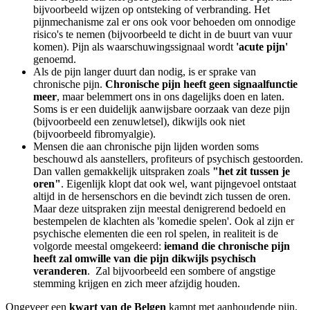
bijvoorbeeld wijzen op ontsteking of verbranding. Het
pijnmechanisme zal er ons ook voor behoeden om onnodige
risico's te nemen (bijvoorbeeld te dicht in de buurt van vuur
komen). Pijn als waarschuwingssignaal wordt
'acute pijn'
genoemd.
Als de pijn langer duurt dan nodig, is er sprake van
chronische pijn.
Chronische pijn heeft geen signaalfunctie
meer
, maar belemmert ons in ons dagelijks doen en laten.
Soms is er een duidelijk aanwijsbare oorzaak van deze pijn
(bijvoorbeeld een zenuwletsel), dikwijls ook niet
(bijvoorbeeld fibromyalgie).
Mensen die aan chronische pijn lijden worden soms
beschouwd als aanstellers, profiteurs of psychisch gestoorden.
Dan vallen gemakkelijk uitspraken zoals
"het zit tussen je
oren"
. Eigenlijk klopt dat ook wel, want pijngevoel ontstaat
altijd in de hersenschors en die bevindt zich tussen de oren.
Maar deze uitspraken zijn meestal denigrerend bedoeld en
bestempelen de klachten als 'komedie spelen'. Ook al zijn er
psychische elementen die een rol spelen, in realiteit is de
volgorde meestal omgekeerd:
iemand die chronische pijn
heeft zal omwille van die pijn dikwijls psychisch
veranderen
. Zal bijvoorbeeld een sombere of angstige
stemming krijgen en zich meer afzijdig houden.
Ongeveer een
kwart van de Belgen
kampt met aanhoudende pijn,