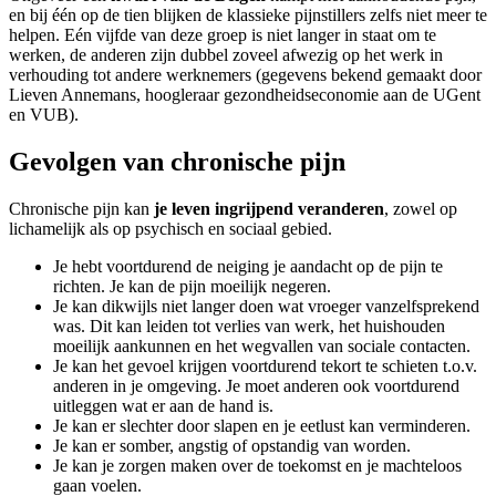
en bij één op de tien blijken de klassieke pijnstillers zelfs niet meer te
helpen. Eén vijfde van deze groep is niet langer in staat om te
werken, de anderen zijn dubbel zoveel afwezig op het werk in
verhouding tot andere werknemers (gegevens bekend gemaakt door
Lieven Annemans, hoogleraar gezondheidseconomie aan de UGent
en VUB).
Gevolgen van chronische pijn
Chronische pijn kan
je leven ingrijpend veranderen
, zowel op
lichamelijk als op psychisch en sociaal gebied.
Je hebt voortdurend de neiging je aandacht op de pijn te
richten. Je kan de pijn moeilijk negeren.
Je kan dikwijls niet langer doen wat vroeger vanzelfsprekend
was. Dit kan leiden tot verlies van werk, het huishouden
moeilijk aankunnen en het wegvallen van sociale contacten.
Je kan het gevoel krijgen voortdurend tekort te schieten t.o.v.
anderen in je omgeving. Je moet anderen ook voortdurend
uitleggen wat er aan de hand is.
Je kan er slechter door slapen en je eetlust kan verminderen.
Je kan er somber, angstig of opstandig van worden.
Je kan je zorgen maken over de toekomst en je machteloos
gaan voelen.