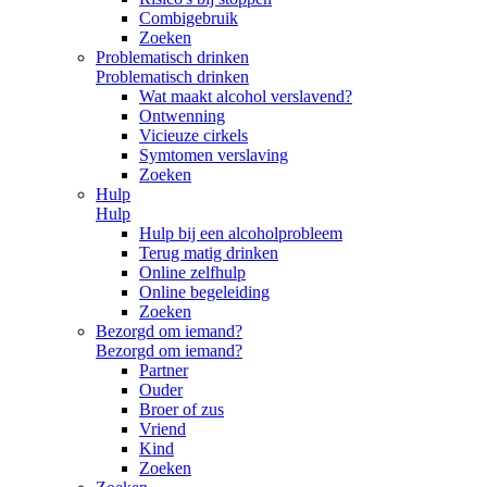
Combigebruik
Zoeken
Problematisch drinken
Problematisch drinken
Wat maakt alcohol verslavend?
Ontwenning
Vicieuze cirkels
Symtomen verslaving
Zoeken
Hulp
Hulp
Hulp bij een alcoholprobleem
Terug matig drinken
Online zelfhulp
Online begeleiding
Zoeken
Bezorgd om iemand?
Bezorgd om iemand?
Partner
Ouder
Broer of zus
Vriend
Kind
Zoeken