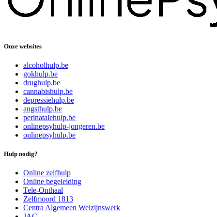
Onze websites
alcoholhulp.be
gokhulp.be
drughulp.be
cannabishulp.be
depressiehulp.be
angsthulp.be
perinatalehulp.be
onlinepsyhulp-jongeren.be
onlinepsyhulp.be
Hulp nodig?
Online zelfhulp
Online begeleiding
Tele-Onthaal
Zelfmoord 1813
Centra Algemeen Welzijnswerk
JAC