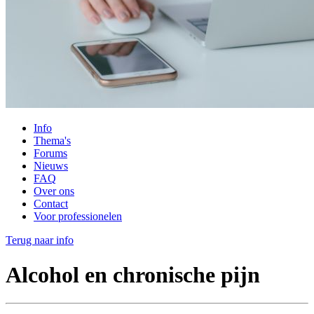
Info
Thema's
Forums
Nieuws
FAQ
Over ons
Contact
Voor professionelen
Terug naar info
Alcohol en chronische pijn