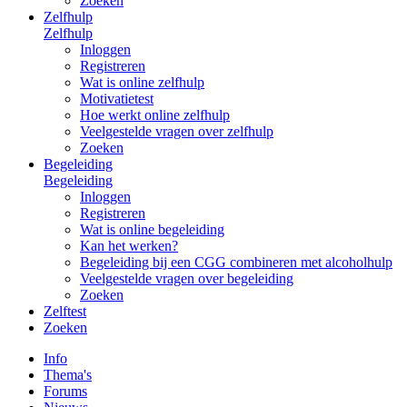
Zoeken
Zelfhulp
Zelfhulp
Inloggen
Registreren
Wat is online zelfhulp
Motivatietest
Hoe werkt online zelfhulp
Veelgestelde vragen over zelfhulp
Zoeken
Begeleiding
Begeleiding
Inloggen
Registreren
Wat is online begeleiding
Kan het werken?
Begeleiding bij een CGG combineren met alcoholhulp
Veelgestelde vragen over begeleiding
Zoeken
Zelftest
Zoeken
Info
Thema's
Forums