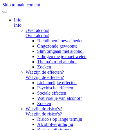
Skip to main content
Info
Info
Over alcohol
Over alcohol
Richtlijnen hoeveelheden
Ongezonde gewoonte
Slim omgaan met alcohol
7 dingen die je moet weten
Thema's rond alcohol
Zoeken
Wat zijn de effecten?
Wat zijn de effecten?
Lichamelijke effecten
Psychische effecten
Sociale effecten
Wat voel je van alcohol?
Zoeken
Wat zijn de risico's?
Wat zijn de risico's?
Risico's op lange termijn
Alcoholvergiftiging
Risico's bij stoppen