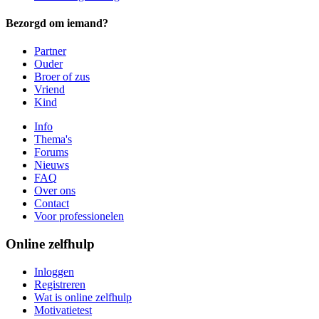
Bezorgd om iemand?
Partner
Ouder
Broer of zus
Vriend
Kind
Info
Thema's
Forums
Nieuws
FAQ
Over ons
Contact
Voor professionelen
Online zelfhulp
Inloggen
Registreren
Wat is online zelfhulp
Motivatietest