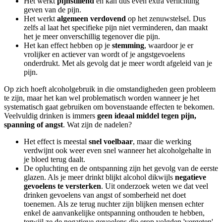
Het werkt
pijnstillend
en kan dus even extra verlichting
geven van de pijn.
Het werkt
algemeen verdovend
op het zenuwstelsel. Dus
zelfs al laat het specifieke pijn niet verminderen, dan maakt
het je meer onverschillig tegenover die pijn.
Het kan effect hebben op je
stemming
, waardoor je er
vrolijker en actiever van wordt of je angstgevoelens
onderdrukt. Met als gevolg dat je meer wordt afgeleid van je
pijn.
Op zich hoeft alcoholgebruik in die omstandigheden geen probleem
te zijn, maar het kan wel problematisch worden wanneer je het
systematisch gaat gebruiken om bovenstaande effecten te bekomen.
Veelvuldig drinken is immers
geen ideaal middel tegen pijn,
spanning of angst
. Wat zijn de nadelen?
Het effect is meestal
snel voelbaar
, maar die werking
verdwijnt ook weer even snel wanneer het alcoholgehalte in
je bloed terug daalt.
De opluchting en de ontspanning zijn het gevolg van de eerste
glazen. Als je meer drinkt blijkt alcohol dikwijls
negatieve
gevoelens te versterken
. Uit onderzoek weten we dat veel
drinken gevoelens van angst of somberheid net doet
toenemen. Als ze terug nuchter zijn blijken mensen echter
enkel de aanvankelijke ontspanning onthouden te hebben,
terwijl ze de negatieve gevoelens die erop volgden 'vergeten'.