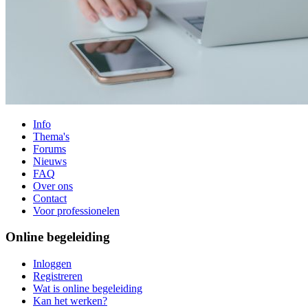
Info
Thema's
Forums
Nieuws
FAQ
Over ons
Contact
Voor professionelen
Online begeleiding
Inloggen
Registreren
Wat is online begeleiding
Kan het werken?