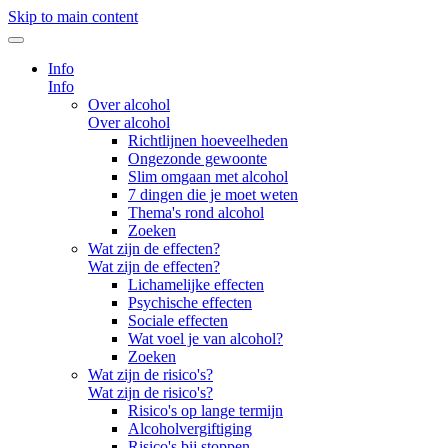
Skip to main content
Info
Info
Over alcohol
Over alcohol
Richtlijnen hoeveelheden
Ongezonde gewoonte
Slim omgaan met alcohol
7 dingen die je moet weten
Thema's rond alcohol
Zoeken
Wat zijn de effecten?
Wat zijn de effecten?
Lichamelijke effecten
Psychische effecten
Sociale effecten
Wat voel je van alcohol?
Zoeken
Wat zijn de risico's?
Wat zijn de risico's?
Risico's op lange termijn
Alcoholvergiftiging
Risico's bij stoppen