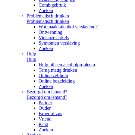
Combigebruik
Zoeken
Problematisch drinken
Problematisch drinken
Wat maakt alcohol verslavend?
Ontwenning
Vicieuze cirkels
Symtomen verslaving
Zoeken
Hulp
Hulp
Hulp bij een alcoholprobleem
Terug matig drinken
Online zelfhulp
Online begeleiding
Zoeken
Bezorgd om iemand?
Bezorgd om iemand?
Partner
Ouder
Broer of zus
Vriend
Kind
Zoeken