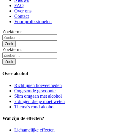
Nieuws
FAQ
Over ons
Contact
Voor professionelen
Zoekterm:
Zoek
Zoekterm:
Zoek
Over alcohol
Richtlijnen hoeveelheden
Ongezonde gewoonte
Slim omgaan met alcohol
7 dingen die je moet weten
Thema's rond alcohol
Wat zijn de effecten?
Lichamelijke effecten