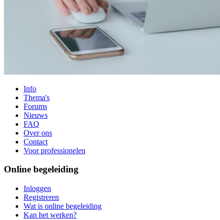
Info
Thema's
Forums
Nieuws
FAQ
Over ons
Contact
Voor professionelen
Online begeleiding
Inloggen
Registreren
Wat is online begeleiding
Kan het werken?