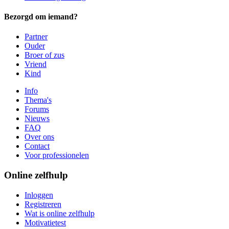
Bezorgd om iemand?
Partner
Ouder
Broer of zus
Vriend
Kind
Info
Thema's
Forums
Nieuws
FAQ
Over ons
Contact
Voor professionelen
Online zelfhulp
Inloggen
Registreren
Wat is online zelfhulp
Motivatietest