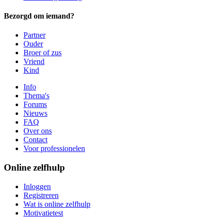
Bezorgd om iemand?
Partner
Ouder
Broer of zus
Vriend
Kind
Info
Thema's
Forums
Nieuws
FAQ
Over ons
Contact
Voor professionelen
Online zelfhulp
Inloggen
Registreren
Wat is online zelfhulp
Motivatietest