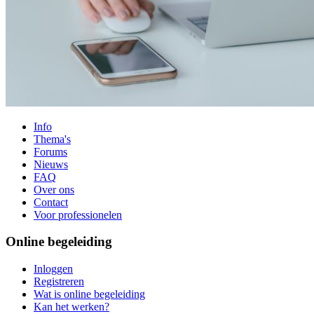
Info
Thema's
Forums
Nieuws
FAQ
Over ons
Contact
Voor professionelen
Online begeleiding
Inloggen
Registreren
Wat is online begeleiding
Kan het werken?