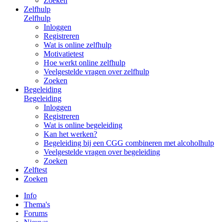
Zoeken
Zelfhulp
Zelfhulp
Inloggen
Registreren
Wat is online zelfhulp
Motivatietest
Hoe werkt online zelfhulp
Veelgestelde vragen over zelfhulp
Zoeken
Begeleiding
Begeleiding
Inloggen
Registreren
Wat is online begeleiding
Kan het werken?
Begeleiding bij een CGG combineren met alcoholhulp
Veelgestelde vragen over begeleiding
Zoeken
Zelftest
Zoeken
Info
Thema's
Forums