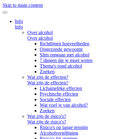
Skip to main content
Info
Info
Over alcohol
Over alcohol
Richtlijnen hoeveelheden
Ongezonde gewoonte
Slim omgaan met alcohol
7 dingen die je moet weten
Thema's rond alcohol
Zoeken
Wat zijn de effecten?
Wat zijn de effecten?
Lichamelijke effecten
Psychische effecten
Sociale effecten
Wat voel je van alcohol?
Zoeken
Wat zijn de risico's?
Wat zijn de risico's?
Risico's op lange termijn
Alcoholvergiftiging
Risico's bij stoppen