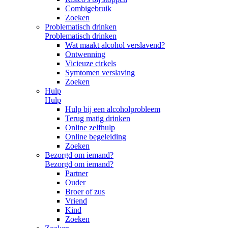
Combigebruik
Zoeken
Problematisch drinken
Problematisch drinken
Wat maakt alcohol verslavend?
Ontwenning
Vicieuze cirkels
Symtomen verslaving
Zoeken
Hulp
Hulp
Hulp bij een alcoholprobleem
Terug matig drinken
Online zelfhulp
Online begeleiding
Zoeken
Bezorgd om iemand?
Bezorgd om iemand?
Partner
Ouder
Broer of zus
Vriend
Kind
Zoeken