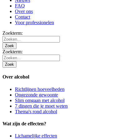
Nieuws
FAQ
Over ons
Contact
Voor professionelen
Zoekterm:
Zoek
Zoekterm:
Zoek
Over alcohol
Richtlijnen hoeveelheden
Ongezonde gewoonte
Slim omgaan met alcohol
7 dingen die je moet weten
Thema's rond alcohol
Wat zijn de effecten?
Lichamelijke effecten