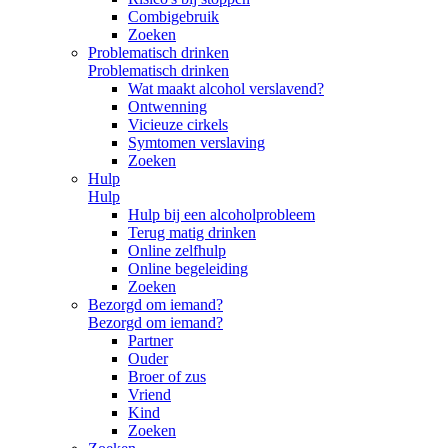
Combigebruik
Zoeken
Problematisch drinken
Problematisch drinken
Wat maakt alcohol verslavend?
Ontwenning
Vicieuze cirkels
Symtomen verslaving
Zoeken
Hulp
Hulp
Hulp bij een alcoholprobleem
Terug matig drinken
Online zelfhulp
Online begeleiding
Zoeken
Bezorgd om iemand?
Bezorgd om iemand?
Partner
Ouder
Broer of zus
Vriend
Kind
Zoeken