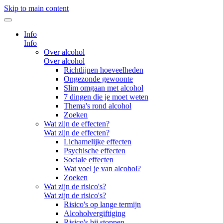
Skip to main content
Info
Info
Over alcohol
Over alcohol
Richtlijnen hoeveelheden
Ongezonde gewoonte
Slim omgaan met alcohol
7 dingen die je moet weten
Thema's rond alcohol
Zoeken
Wat zijn de effecten?
Wat zijn de effecten?
Lichamelijke effecten
Psychische effecten
Sociale effecten
Wat voel je van alcohol?
Zoeken
Wat zijn de risico's?
Wat zijn de risico's?
Risico's op lange termijn
Alcoholvergiftiging
Risico's bij stoppen