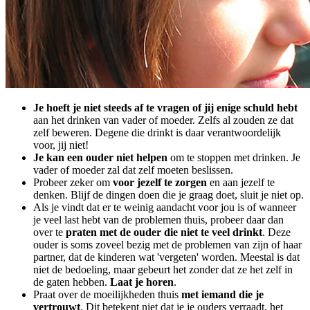
Je hoeft je niet steeds af te vragen of jij enige schuld hebt
aan het drinken van vader of moeder. Zelfs al zouden ze dat
zelf beweren. Degene die drinkt is daar verantwoordelijk
voor, jij niet!
Je kan een ouder niet helpen
om te stoppen met drinken. Je
vader of moeder zal dat zelf moeten beslissen.
Probeer zeker om
voor jezelf te zorgen
en aan jezelf te
denken. Blijf de dingen doen die je graag doet, sluit je niet op.
Als je vindt dat er te weinig aandacht voor jou is of wanneer
je veel last hebt van de problemen thuis, probeer daar dan
over te
praten met de ouder die niet te veel drinkt
. Deze
ouder is soms zoveel bezig met de problemen van zijn of haar
partner, dat de kinderen wat 'vergeten' worden. Meestal is dat
niet de bedoeling, maar gebeurt het zonder dat ze het zelf in
de gaten hebben.
Laat je horen
.
Praat over de moeilijkheden thuis
met iemand die je
vertrouwt
. Dit betekent niet dat je je ouders verraadt, het