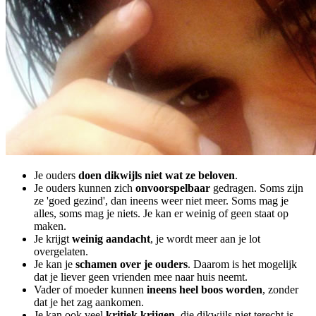
Je ouders
doen dikwijls niet wat ze beloven
.
Je ouders kunnen zich
onvoorspelbaar
gedragen. Soms zijn
ze 'goed gezind', dan ineens weer niet meer. Soms mag je
alles, soms mag je niets. Je kan er weinig of geen staat op
maken.
Je krijgt
weinig aandacht
, je wordt meer aan je lot
overgelaten.
Je kan je
schamen over je ouders
. Daarom is het mogelijk
dat je liever geen vrienden mee naar huis neemt.
Vader of moeder kunnen
ineens heel boos worden
, zonder
dat je het zag aankomen.
Je kan ook veel
kritiek krijgen
, die dikwijls niet terecht is.