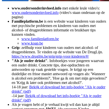
www.oudersonderinvloed.info
met enkele leule video's:
www.oudersonderinvloed.info
(video's staan onderaan op de
pagina)
Familieplatform.be
is een website waar kinderen van ouders
met psychische problemen en kinderen van ouders met
alcohol- of drugproblemen informatie en bruikbare tips
kunnen vinden.
www.familieplatform.be
www.koap.be
Grip
: zelfhulp voor kinderen van ouders met alcohol- of
drugproblemen. Te vinden op de website van De DrugLijn.
https://www.druglijn.be/grip/grip-voor-kinderen/#/
"Als je ouder drinkt"
. Infoboekjes voor jongeren waarvan
een ouder drinkt. Concrete tips, doe-opdrachten en
antwoorden op vaak gestelde vragen. Je krijgt op een
duidelijke en frisse manier antwoord op vragen als: 'Wanneer
is alcohol een probleem?', 'Hoe ga ik om met mijn gevoelens?'
en 'Krijg ik later ook problemen met alcohol?'.
14-18 jaar:
Bekijk of download het info-boekje "Als je ouder
drinkt" (pdf)
-14 jaar:
Bekijk of download het info-boekje "Als je ouder
drinkt" (pdf)
Als je vragen hebt of je verhaal kwijt wil dan kan je altijd
contact opnemen met
AWEL
(de vroegere Kinder-