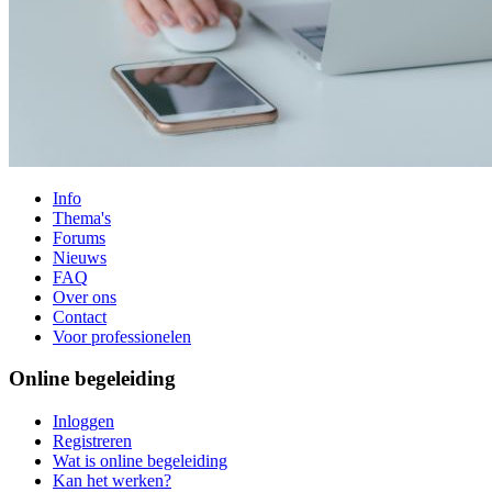
Info
Thema's
Forums
Nieuws
FAQ
Over ons
Contact
Voor professionelen
Online begeleiding
Inloggen
Registreren
Wat is online begeleiding
Kan het werken?