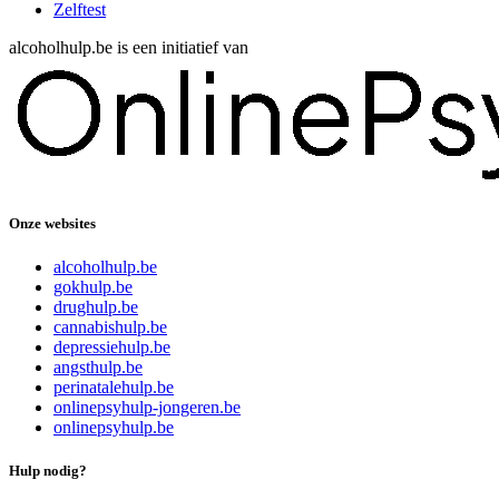
Zelftest
alcoholhulp.be is een initiatief van
Onze websites
alcoholhulp.be
gokhulp.be
drughulp.be
cannabishulp.be
depressiehulp.be
angsthulp.be
perinatalehulp.be
onlinepsyhulp-jongeren.be
onlinepsyhulp.be
Hulp nodig?