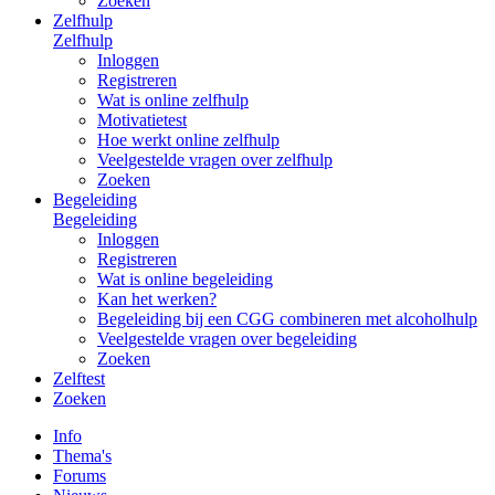
Zoeken
Zelfhulp
Zelfhulp
Inloggen
Registreren
Wat is online zelfhulp
Motivatietest
Hoe werkt online zelfhulp
Veelgestelde vragen over zelfhulp
Zoeken
Begeleiding
Begeleiding
Inloggen
Registreren
Wat is online begeleiding
Kan het werken?
Begeleiding bij een CGG combineren met alcoholhulp
Veelgestelde vragen over begeleiding
Zoeken
Zelftest
Zoeken
Info
Thema's
Forums