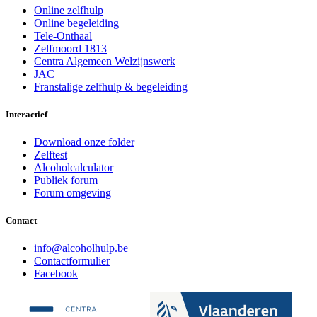
Online zelfhulp
Online begeleiding
Tele-Onthaal
Zelfmoord 1813
Centra Algemeen Welzijnswerk
JAC
Franstalige zelfhulp & begeleiding
Interactief
Download onze folder
Zelftest
Alcoholcalculator
Publiek forum
Forum omgeving
Contact
i
n
f
o
@
a
l
c
o
h
o
l
h
u
l
p
.
b
e
Contactformulier
Facebook