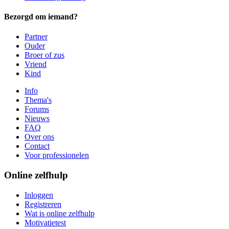
Bezorgd om iemand?
Partner
Ouder
Broer of zus
Vriend
Kind
Info
Thema's
Forums
Nieuws
FAQ
Over ons
Contact
Voor professionelen
Online zelfhulp
Inloggen
Registreren
Wat is online zelfhulp
Motivatietest