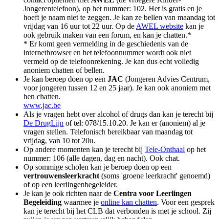
Jongerentelefoon), op het nummer: 102. Het is gratis en je
hoeft je naam niet te zeggen. Je kan ze bellen van maandag tot
vrijdag van 16 uur tot 22 uur. Op de
AWEL website
kan je
ook gebruik maken van een forum, en kan je chatten.*
*
Er komt geen vermelding in de geschiedenis van de
internetbrowser en het telefoonnummer wordt ook niet
vermeld op de telefoonrekening. Je kan dus echt volledig
anoniem chatten of bellen.
Je kan beroep doen op een
JAC
(Jongeren Advies Centrum,
voor jongeren tussen 12 en 25 jaar). Je kan ook anoniem met
hen chatten.
www.jac.be
Als je vragen hebt over alcohol of drugs dan kan je terecht bij
De DrugLijn
of tel: 078/15.10.20. Je kan er (anoniem) al je
vragen stellen. Telefonisch bereikbaar van maandag tot
vrijdag, van 10 tot 20u.
Op andere momenten kan je terecht bij
Tele-Onthaal
op het
nummer: 106 (alle dagen, dag en nacht). Ook chat.
Op sommige scholen kan je beroep doen op een
vertrouwensleerkracht
(soms 'groene leerkracht' genoemd)
of op een leerlingenbegeleider.
Je kan je ook richten naar de
Centra voor Leerlingen
Begeleiding
waarmee je
online kan chatten
. Voor een gesprek
kan je terecht bij het CLB dat verbonden is met je school. Zij