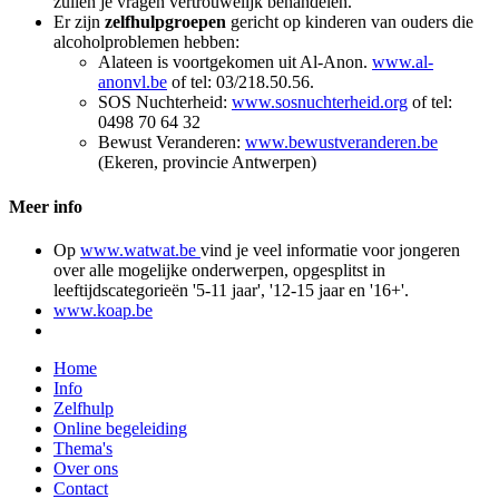
zullen je vragen vertrouwelijk behandelen.
Er zijn
zelfhulpgroepen
gericht op kinderen van ouders die
alcoholproblemen hebben:
Alateen is voortgekomen uit Al-Anon.
www.al-
anonvl.be
of tel: 03/218.50.56.
SOS Nuchterheid:
www.sosnuchterheid.org
of tel:
0498 70 64 32
Bewust Veranderen:
www.bewustveranderen.be
(Ekeren, provincie Antwerpen)
Meer info
Op
www.watwat.be
vind je veel informatie voor jongeren
over alle mogelijke onderwerpen, opgesplitst in
leeftijdscategorieën '5-11 jaar', '12-15 jaar en '16+'.
www.koap.be
Home
Info
Zelfhulp
Online begeleiding
Thema's
Over ons
Contact