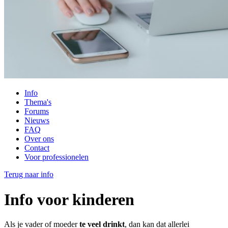
Info
Thema's
Forums
Nieuws
FAQ
Over ons
Contact
Voor professionelen
Terug naar info
Info voor kinderen
Als je vader of moeder
te veel drinkt
, dan kan dat allerlei