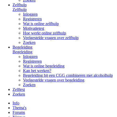
Zoeken
Zelfhulp
Zelfhulp
Inloggen
Registreren
Wat is online zelfhulp
Motivatietest
Hoe werkt online zelfhulp
Veelgestelde vragen over zelfhulp
Zoeken
Begeleiding
Begeleiding
Inloggen
Registreren
Wat is online begeleiding
Kan het werken?
Begeleiding bij een CGG combineren met alcoholhulp
Veelgestelde vragen over begeleiding
Zoeken
Zelftest
Zoeken
Info
Thema's
Forums