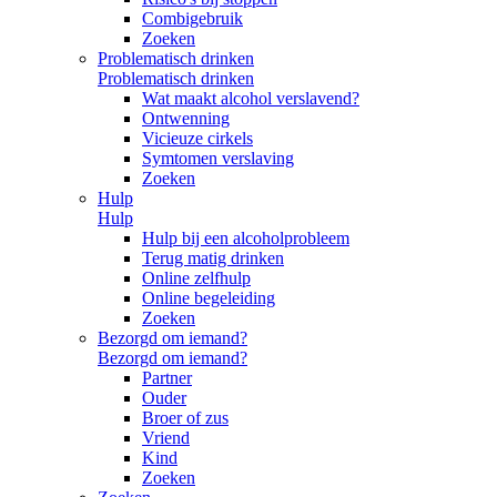
Combigebruik
Zoeken
Problematisch drinken
Problematisch drinken
Wat maakt alcohol verslavend?
Ontwenning
Vicieuze cirkels
Symtomen verslaving
Zoeken
Hulp
Hulp
Hulp bij een alcoholprobleem
Terug matig drinken
Online zelfhulp
Online begeleiding
Zoeken
Bezorgd om iemand?
Bezorgd om iemand?
Partner
Ouder
Broer of zus
Vriend
Kind
Zoeken