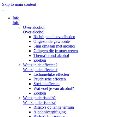
Skip to main content
Info
Info
Over alcohol
Over alcohol
Richtlijnen hoeveelheden
Ongezonde gewoonte
Slim omgaan met alcohol
7 dingen die je moet weten
Thema's rond alcohol
Zoeken
Wat zijn de effecten?
Wat zijn de effecten?
Lichamelijke effecten
Psychische effecten
Sociale effecten
Wat voel je van alcohol?
Zoeken
Wat zijn de risico's?
Wat zijn de risico's?
Risico's op lange termijn
Alcoholvergiftiging
Risico's bij stoppen