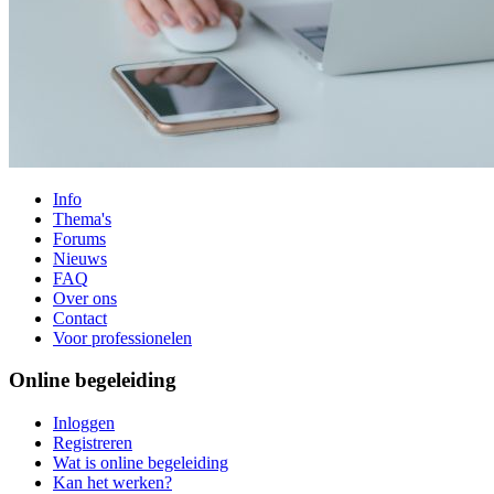
Info
Thema's
Forums
Nieuws
FAQ
Over ons
Contact
Voor professionelen
Online begeleiding
Inloggen
Registreren
Wat is online begeleiding
Kan het werken?