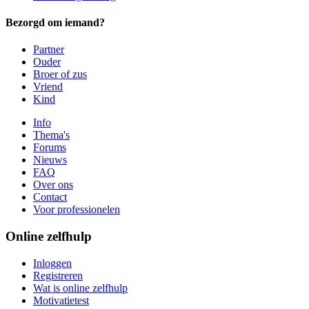
Bezorgd om iemand?
Partner
Ouder
Broer of zus
Vriend
Kind
Info
Thema's
Forums
Nieuws
FAQ
Over ons
Contact
Voor professionelen
Online zelfhulp
Inloggen
Registreren
Wat is online zelfhulp
Motivatietest