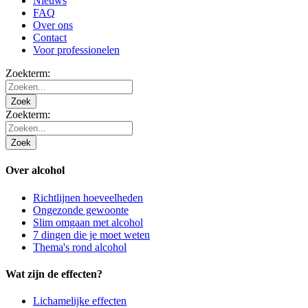
Nieuws
FAQ
Over ons
Contact
Voor professionelen
Zoekterm:
Zoek
Zoekterm:
Zoek
Over alcohol
Richtlijnen hoeveelheden
Ongezonde gewoonte
Slim omgaan met alcohol
7 dingen die je moet weten
Thema's rond alcohol
Wat zijn de effecten?
Lichamelijke effecten