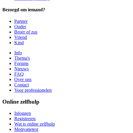
Bezorgd om iemand?
Partner
Ouder
Broer of zus
Vriend
Kind
Info
Thema's
Forums
Nieuws
FAQ
Over ons
Contact
Voor professionelen
Online zelfhulp
Inloggen
Registreren
Wat is online zelfhulp
Motivatietest