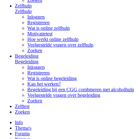
Zoeken
Zelfhulp
Zelfhulp
Inloggen
Registreren
Wat is online zelfhulp
Motivatietest
Hoe werkt online zelfhulp
Veelgestelde vragen over zelfhulp
Zoeken
Begeleiding
Begeleiding
Inloggen
Registreren
Wat is online begeleiding
Kan het werken?
Begeleiding bij een CGG combineren met alcoholhulp
Veelgestelde vragen over begeleiding
Zoeken
Zelftest
Zoeken
Info
Thema's
Forums