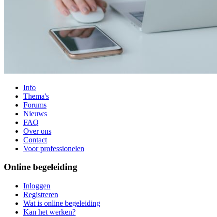
Info
Thema's
Forums
Nieuws
FAQ
Over ons
Contact
Voor professionelen
Online begeleiding
Inloggen
Registreren
Wat is online begeleiding
Kan het werken?