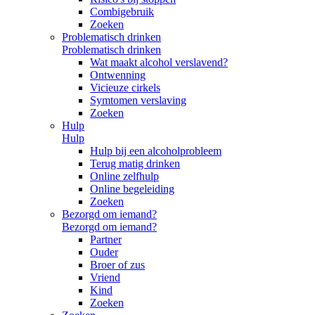
Combigebruik
Zoeken
Problematisch drinken
Problematisch drinken
Wat maakt alcohol verslavend?
Ontwenning
Vicieuze cirkels
Symtomen verslaving
Zoeken
Hulp
Hulp
Hulp bij een alcoholprobleem
Terug matig drinken
Online zelfhulp
Online begeleiding
Zoeken
Bezorgd om iemand?
Bezorgd om iemand?
Partner
Ouder
Broer of zus
Vriend
Kind
Zoeken