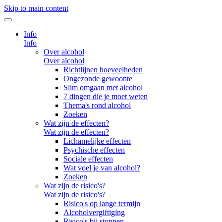
Skip to main content
Info
Info
Over alcohol
Over alcohol
Richtlijnen hoeveelheden
Ongezonde gewoonte
Slim omgaan met alcohol
7 dingen die je moet weten
Thema's rond alcohol
Zoeken
Wat zijn de effecten?
Wat zijn de effecten?
Lichamelijke effecten
Psychische effecten
Sociale effecten
Wat voel je van alcohol?
Zoeken
Wat zijn de risico's?
Wat zijn de risico's?
Risico's op lange termijn
Alcoholvergiftiging
Risico's bij stoppen