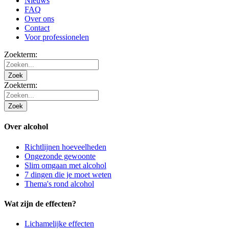
Nieuws
FAQ
Over ons
Contact
Voor professionelen
Zoekterm:
Zoek
Zoekterm:
Zoek
Over alcohol
Richtlijnen hoeveelheden
Ongezonde gewoonte
Slim omgaan met alcohol
7 dingen die je moet weten
Thema's rond alcohol
Wat zijn de effecten?
Lichamelijke effecten