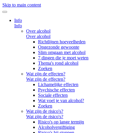
Skip to main content
Info
Info
Over alcohol
Over alcohol
Richtlijnen hoeveelheden
Ongezonde gewoonte
Slim omgaan met alcohol
7 dingen die je moet weten
Thema's rond alcohol
Zoeken
Wat zijn de effecten?
Wat zijn de effecten?
Lichamelijke effecten
Psychische effecten
Sociale effecten
Wat voel je van alcohol?
Zoeken
Wat zijn de risico's?
Wat zijn de risico's?
Risico's op lange termijn
Alcoholvergiftiging
Risico's bij stoppen