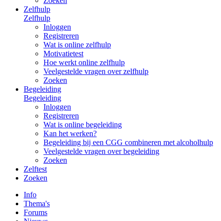
Zoeken
Zelfhulp
Zelfhulp
Inloggen
Registreren
Wat is online zelfhulp
Motivatietest
Hoe werkt online zelfhulp
Veelgestelde vragen over zelfhulp
Zoeken
Begeleiding
Begeleiding
Inloggen
Registreren
Wat is online begeleiding
Kan het werken?
Begeleiding bij een CGG combineren met alcoholhulp
Veelgestelde vragen over begeleiding
Zoeken
Zelftest
Zoeken
Info
Thema's
Forums