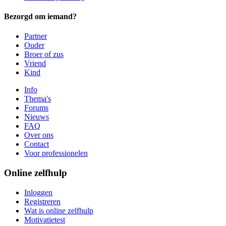
Bezorgd om iemand?
Partner
Ouder
Broer of zus
Vriend
Kind
Info
Thema's
Forums
Nieuws
FAQ
Over ons
Contact
Voor professionelen
Online zelfhulp
Inloggen
Registreren
Wat is online zelfhulp
Motivatietest