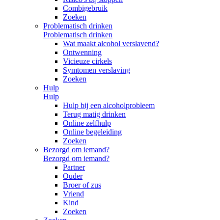
Combigebruik
Zoeken
Problematisch drinken
Problematisch drinken
Wat maakt alcohol verslavend?
Ontwenning
Vicieuze cirkels
Symtomen verslaving
Zoeken
Hulp
Hulp
Hulp bij een alcoholprobleem
Terug matig drinken
Online zelfhulp
Online begeleiding
Zoeken
Bezorgd om iemand?
Bezorgd om iemand?
Partner
Ouder
Broer of zus
Vriend
Kind
Zoeken