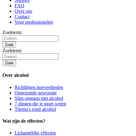
Nieuws
FAQ
Over ons
Contact
Voor professionelen
Zoekterm:
Zoek
Zoekterm:
Zoek
Over alcohol
Richtlijnen hoeveelheden
Ongezonde gewoonte
Slim omgaan met alcohol
7 dingen die je moet weten
Thema's rond alcohol
Wat zijn de effecten?
Lichamelijke effecten