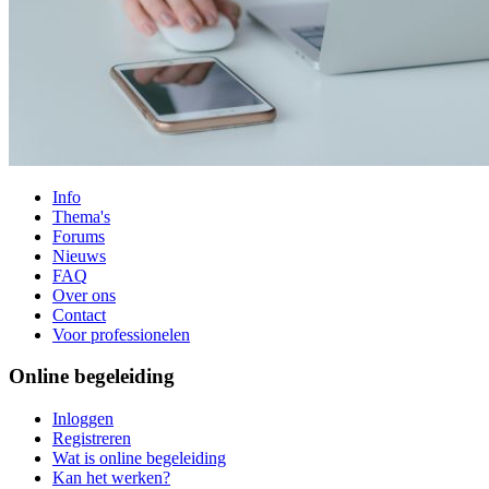
Info
Thema's
Forums
Nieuws
FAQ
Over ons
Contact
Voor professionelen
Online begeleiding
Inloggen
Registreren
Wat is online begeleiding
Kan het werken?