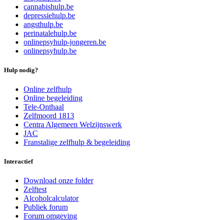
cannabishulp.be
depressiehulp.be
angsthulp.be
perinatalehulp.be
onlinepsyhulp-jongeren.be
onlinepsyhulp.be
Hulp nodig?
Online zelfhulp
Online begeleiding
Tele-Onthaal
Zelfmoord 1813
Centra Algemeen Welzijnswerk
JAC
Franstalige zelfhulp & begeleiding
Interactief
Download onze folder
Zelftest
Alcoholcalculator
Publiek forum
Forum omgeving