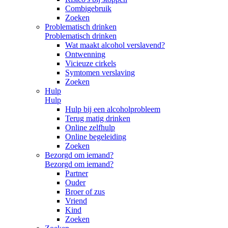
Combigebruik
Zoeken
Problematisch drinken
Problematisch drinken
Wat maakt alcohol verslavend?
Ontwenning
Vicieuze cirkels
Symtomen verslaving
Zoeken
Hulp
Hulp
Hulp bij een alcoholprobleem
Terug matig drinken
Online zelfhulp
Online begeleiding
Zoeken
Bezorgd om iemand?
Bezorgd om iemand?
Partner
Ouder
Broer of zus
Vriend
Kind
Zoeken