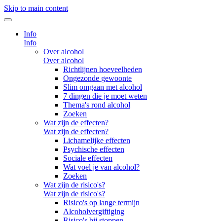
Skip to main content
Info
Info
Over alcohol
Over alcohol
Richtlijnen hoeveelheden
Ongezonde gewoonte
Slim omgaan met alcohol
7 dingen die je moet weten
Thema's rond alcohol
Zoeken
Wat zijn de effecten?
Wat zijn de effecten?
Lichamelijke effecten
Psychische effecten
Sociale effecten
Wat voel je van alcohol?
Zoeken
Wat zijn de risico's?
Wat zijn de risico's?
Risico's op lange termijn
Alcoholvergiftiging
Risico's bij stoppen