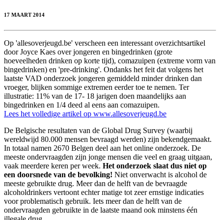
17 MAART 2014
Op 'allesoverjeugd.be' verscheen een interessant overzichtsartikel
door Joyce Kaes over jongeren en bingedrinken (grote
hoeveelheden drinken op korte tijd), comazuipen (extreme vorm van
bingedrinken) en 'pre-drinking'. Ondanks het feit dat volgens het
laatste VAD onderzoek jongeren gemiddeld minder drinken dan
vroeger, blijken sommige extremen eerder toe te nemen. Ter
illustratie: 11% van de 17- 18 jarigen doen maandelijks aan
bingedrinken en 1/4 deed al eens aan comazuipen.
Lees het volledige artikel op www.allesoverjeugd.be
De Belgische resultaten van de Global Drug Survey (waarbij
wereldwijd 80.000 mensen bevraagd werden) zijn bekendgemaakt.
In totaal namen 2670 Belgen deel aan het online onderzoek. De
meeste ondervraagden zijn jonge mensen die veel en graag uitgaan,
vaak meerdere keren per week.
Het onderzoek slaat dus niet op
een doorsnede van de bevolking!
Niet onverwacht is alcohol de
meeste gebruikte drug. Meer dan de helft van de bevraagde
alcoholdrinkers vertoont echter matige tot zeer ernstige indicaties
voor problematisch gebruik. Iets meer dan de helft van de
ondervraagden gebruikte in de laatste maand ook minstens één
illegale drug.