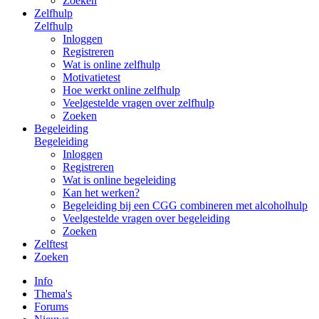
Zoeken
Zelfhulp
Zelfhulp
Inloggen
Registreren
Wat is online zelfhulp
Motivatietest
Hoe werkt online zelfhulp
Veelgestelde vragen over zelfhulp
Zoeken
Begeleiding
Begeleiding
Inloggen
Registreren
Wat is online begeleiding
Kan het werken?
Begeleiding bij een CGG combineren met alcoholhulp
Veelgestelde vragen over begeleiding
Zoeken
Zelftest
Zoeken
Info
Thema's
Forums