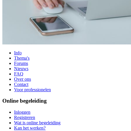
Info
Thema's
Forums
Nieuws
FAQ
Over ons
Contact
Voor professionelen
Online begeleiding
Inloggen
Registreren
Wat is online begeleiding
Kan het werken?