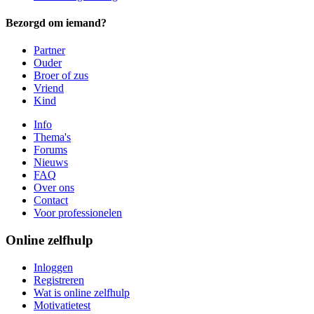
Bezorgd om iemand?
Partner
Ouder
Broer of zus
Vriend
Kind
Info
Thema's
Forums
Nieuws
FAQ
Over ons
Contact
Voor professionelen
Online zelfhulp
Inloggen
Registreren
Wat is online zelfhulp
Motivatietest