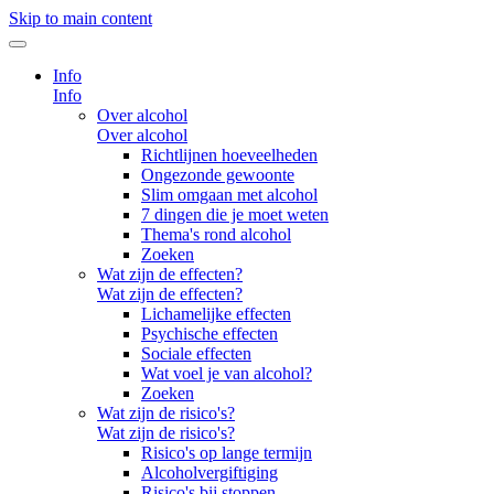
Skip to main content
Info
Info
Over alcohol
Over alcohol
Richtlijnen hoeveelheden
Ongezonde gewoonte
Slim omgaan met alcohol
7 dingen die je moet weten
Thema's rond alcohol
Zoeken
Wat zijn de effecten?
Wat zijn de effecten?
Lichamelijke effecten
Psychische effecten
Sociale effecten
Wat voel je van alcohol?
Zoeken
Wat zijn de risico's?
Wat zijn de risico's?
Risico's op lange termijn
Alcoholvergiftiging
Risico's bij stoppen