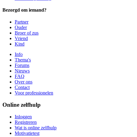
Bezorgd om iemand?
Partner
Ouder
Broer of zus
Vriend
Kind
Info
Thema's
Forums
Nieuws
FAQ
Over ons
Contact
Voor professionelen
Online zelfhulp
Inloggen
Registreren
Wat is online zelfhulp
Motivatietest