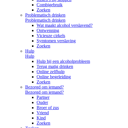
Combigebruik
Zoeken
Problematisch drinken
Problematisch drinken
Wat maakt alcohol verslavend?
Ontwenning
Vicieuze cirkels
Symtomen verslaving
Zoeken
Hulp
Hulp
Hulp bij een alcoholprobleem
Terug matig drinken
Online zelfhulp
Online begeleiding
Zoeken
Bezorgd om iemand?
Bezorgd om iemand?
Partner
Ouder
Broer of zus
Vriend
Kind
Zoeken