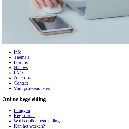
Info
Thema's
Forums
Nieuws
FAQ
Over ons
Contact
Voor professionelen
Online begeleiding
Inloggen
Registreren
Wat is online begeleiding
Kan het werken?