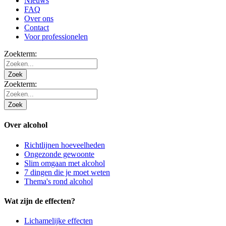
Nieuws
FAQ
Over ons
Contact
Voor professionelen
Zoekterm:
Zoek
Zoekterm:
Zoek
Over alcohol
Richtlijnen hoeveelheden
Ongezonde gewoonte
Slim omgaan met alcohol
7 dingen die je moet weten
Thema's rond alcohol
Wat zijn de effecten?
Lichamelijke effecten