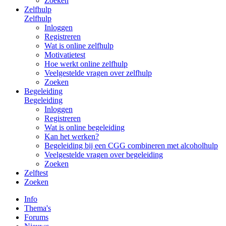
Zoeken
Zelfhulp
Zelfhulp
Inloggen
Registreren
Wat is online zelfhulp
Motivatietest
Hoe werkt online zelfhulp
Veelgestelde vragen over zelfhulp
Zoeken
Begeleiding
Begeleiding
Inloggen
Registreren
Wat is online begeleiding
Kan het werken?
Begeleiding bij een CGG combineren met alcoholhulp
Veelgestelde vragen over begeleiding
Zoeken
Zelftest
Zoeken
Info
Thema's
Forums