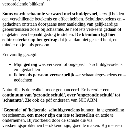
veroordelende blikken’.
S
oms wordt schaamte verward met schuldgevoel
, terwijl beiden
een verschillende betekenis en effect hebben. Schuldgevoelens en –
gedachten ontstaan doorgaans naar aanleiding van gelijkaardige
gebeurtenissen zoals bij schaamte. Je hebt iets verkeerd gedaan of
nagelaten een bepaald gedrag te stellen.
De klemtoon ligt hier
echter sterker op het gedrag
dat je al dan niet gesteld hebt, en
minder op jou als persoon.
Eenvoudig gezegd:
Mijn
gedrag
was verkeerd of ongepast --> schuldgevoelens
en –gedachten
Ik ben
als persoon verwerpelijk
--> schaamtegevoelens en –
gedachten
Natuurlijk is de realiteit meer genuanceerd. Er is eerder een
continuum van 'gezonde schuld', over 'ongezonde schuld' tot
'schaamte'
. Zie ook de pdf onderaan van NICABM.
'Gezonde' of 'helpende' schuldgevoelens
kunnen, in tegenstelling
tot schaamte,
een motor zijn om iets te herstellen
en actie te
ondernemen. Bijvoorbeeld door de schade die via
verslavingsproblemen berokkend zijn, goed te maken. Bij mensen