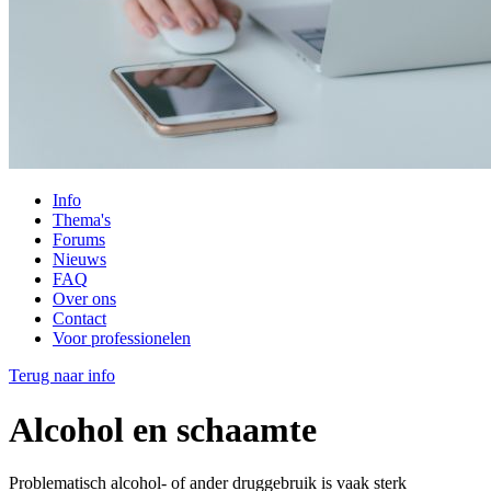
Info
Thema's
Forums
Nieuws
FAQ
Over ons
Contact
Voor professionelen
Terug naar info
Alcohol en schaamte
Problematisch alcohol- of ander druggebruik is vaak sterk