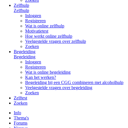
Zoeken
Zelfhulp
Zelfhulp
Inloggen
Registreren
Wat is online zelfhulp
Motivatietest
Hoe werkt online zelfhulp
Veelgestelde vragen over zelfhulp
Zoeken
Begeleiding
Begeleiding
Inloggen
Registreren
Wat is online begeleiding
Kan het werken?
Begeleiding bij een CGG combineren met alcoholhulp
Veelgestelde vragen over begeleiding
Zoeken
Zelftest
Zoeken
Info
Thema's
Forums