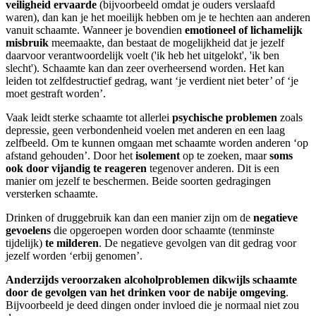
veiligheid ervaarde
(bijvoorbeeld omdat je ouders verslaafd
waren), dan kan je het moeilijk hebben om je te hechten aan anderen
vanuit schaamte. Wanneer je bovendien
emotioneel of lichamelijk
misbruik
meemaakte, dan bestaat de mogelijkheid dat je jezelf
daarvoor verantwoordelijk voelt ('ik heb het uitgelokt', 'ik ben
slecht'). Schaamte kan dan zeer overheersend worden. Het kan
leiden tot zelfdestructief gedrag, want ‘je verdient niet beter’ of ‘je
moet gestraft worden’.
Vaak leidt sterke schaamte tot allerlei
psychische problemen
zoals
depressie, geen verbondenheid voelen met anderen en een laag
zelfbeeld. Om te kunnen omgaan met schaamte worden anderen ‘op
afstand gehouden’. Door het
isolement
op te zoeken, maar
soms
ook door vijandig te reageren
tegenover anderen. Dit is een
manier om jezelf te beschermen. Beide soorten gedragingen
versterken schaamte.
Drinken of druggebruik kan dan een manier zijn om de
negatieve
gevoelens
die opgeroepen worden door schaamte (tenminste
tijdelijk)
te milderen
. De negatieve gevolgen van dit gedrag voor
jezelf worden ‘erbij genomen’.
Anderzijds veroorzaken alcoholproblemen dikwijls schaamte
door de gevolgen van het drinken voor de nabije omgeving
.
Bijvoorbeeld je deed dingen onder invloed die je normaal niet zou