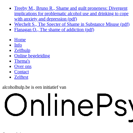
Treeby M., Bruno R., Shame and guilt proneness: Divergent
implications for problematic alcohol use and drinking to cope
with anxiety and depression (pdf)
Wiechelt S., The Specter of Shame in Substance Misuse (pdf)
Flanagan O., The shame of addiction (pdf)
Home
Info
Zelfhulp
Online begeleiding
Thema's
Over ons
Contact
Zelftest
alcoholhulp.be is een initiatief van