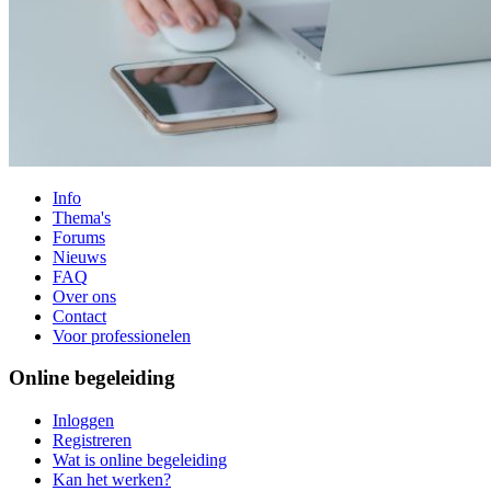
Info
Thema's
Forums
Nieuws
FAQ
Over ons
Contact
Voor professionelen
Online begeleiding
Inloggen
Registreren
Wat is online begeleiding
Kan het werken?