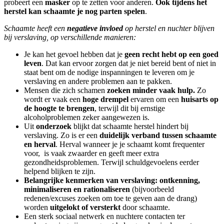
probeert een
masker
op te zetten voor anderen.
Ook tijdens het
herstel kan schaamte je nog parten spelen
.
Schaamte heeft een
negatieve invloed
op herstel en nuchter blijven
bij verslaving, op verschillende manieren:
Je kan het gevoel hebben dat je
geen recht hebt op een goed
leven
. Dat kan ervoor zorgen dat je niet bereid bent of niet in
staat bent om de nodige inspanningen te leveren om je
verslaving en andere problemen aan te pakken.
Mensen die zich schamen
zoeken minder vaak hulp.
Zo
wordt er vaak een
hoge drempel
ervaren om een
huisarts op
de hoogte te brengen
, terwijl dit bij ernstige
alcoholproblemen zeker aangewezen is.
Uit
onderzoek
blijkt dat schaamte herstel hindert bij
verslaving. Zo is er een
duidelijk verband tussen schaamte
en herval
. Herval wanneer je je schaamt komt frequenter
voor, is vaak zwaarder en geeft meer extra
gezondheidsproblemen. Terwijl schuldgevoelens eerder
helpend blijken te zijn.
Belangrijke kenmerken van verslaving: ontkenning,
minimaliseren en rationaliseren
(bijvoorbeeld
redenen/excuses zoeken om toe te geven aan de drang)
worden
uitgelokt of versterkt
door schaamte.
Een sterk sociaal netwerk en nuchtere contacten ter