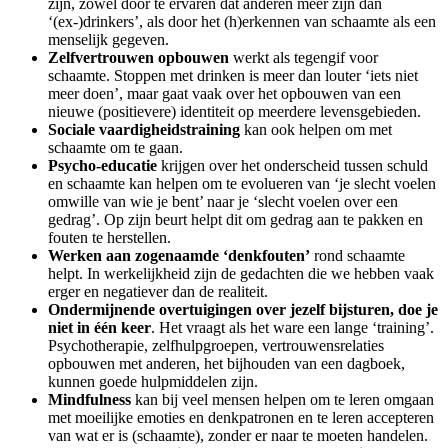
zijn, zowel door te ervaren dat anderen meer zijn dan
‘(ex-)drinkers’, als door het (h)erkennen van schaamte als een
menselijk gegeven.
Zelfvertrouwen opbouwen
werkt als tegengif voor
schaamte. Stoppen met drinken is meer dan louter ‘iets niet
meer doen’, maar gaat vaak over het opbouwen van een
nieuwe (positievere) identiteit op meerdere levensgebieden.
Sociale vaardigheidstraining
kan ook helpen om met
schaamte om te gaan.
Psycho-educatie
krijgen over het onderscheid tussen schuld
en schaamte kan helpen om te evolueren van ‘je slecht voelen
omwille van wie je bent’ naar je ‘slecht voelen over een
gedrag’. Op zijn beurt helpt dit om gedrag aan te pakken en
fouten te herstellen.
Werken aan zogenaamde ‘denkfouten’
rond schaamte
helpt. In werkelijkheid zijn de gedachten die we hebben vaak
erger en negatiever dan de realiteit.
Ondermijnende overtuigingen over jezelf bijsturen, doe je
niet in één keer
. Het vraagt als het ware een lange ‘training’.
Psychotherapie, zelfhulpgroepen, vertrouwensrelaties
opbouwen met anderen, het bijhouden van een dagboek,
kunnen goede hulpmiddelen zijn.
Mindfulness
kan bij veel mensen helpen om te leren omgaan
met moeilijke emoties en denkpatronen en te leren accepteren
van wat er is (schaamte), zonder er naar te moeten handelen.