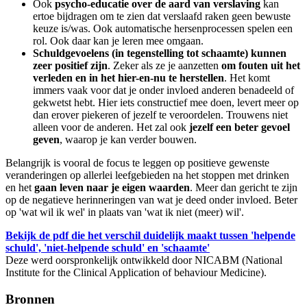
Ook
psycho-educatie over de aard van verslaving
kan
ertoe bijdragen om te zien dat verslaafd raken geen bewuste
keuze is/was. Ook automatische hersenprocessen spelen een
rol. Ook daar kan je leren mee omgaan.
Schuldgevoelens (in tegenstelling tot schaamte) kunnen
zeer positief zijn
. Zeker als ze je aanzetten
om fouten uit het
verleden en in het hier-en-nu te herstellen
. Het komt
immers vaak voor dat je onder invloed anderen benadeeld of
gekwetst hebt. Hier iets constructief mee doen, levert meer op
dan erover piekeren of jezelf te veroordelen. Trouwens niet
alleen voor de anderen. Het zal ook
jezelf een beter gevoel
geven
, waarop je kan verder bouwen.
Belangrijk is vooral de focus te leggen op positieve gewenste
veranderingen op allerlei leefgebieden na het stoppen met drinken
en het
gaan leven naar je eigen waarden
. Meer dan gericht te zijn
op de negatieve herinneringen van wat je deed onder invloed. Beter
op 'wat wil ik wel' in plaats van 'wat ik niet (meer) wil'.
Bekijk de pdf die het verschil duidelijk maakt tussen 'helpende
schuld', 'niet-helpende schuld' en 'schaamte'
Deze werd oorspronkelijk ontwikkeld door NICABM (National
Institute for the Clinical Application of behaviour Medicine).
Bronnen