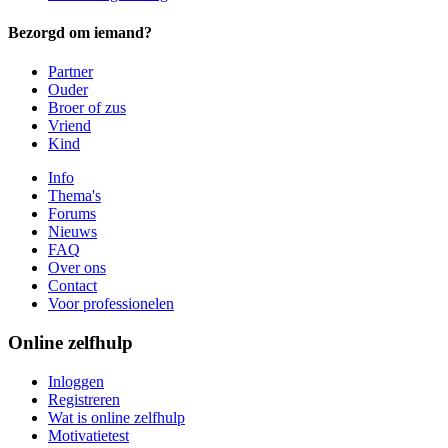
Bezorgd om iemand?
Partner
Ouder
Broer of zus
Vriend
Kind
Info
Thema's
Forums
Nieuws
FAQ
Over ons
Contact
Voor professionelen
Online zelfhulp
Inloggen
Registreren
Wat is online zelfhulp
Motivatietest