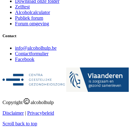
Download onze folder
Zelftest
Alcoholcalculator
Publiek forum
Forum omgeving
Contact
i
n
f
o
@
a
l
c
o
h
o
l
h
u
l
p
.
b
e
Contactformulier
Facebook
Copyright
alcoholhulp
Disclaimer
|
Privacybeleid
Scroll back to top