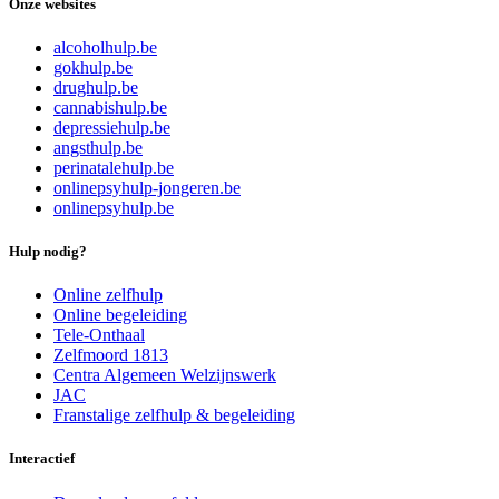
Onze websites
alcoholhulp.be
gokhulp.be
drughulp.be
cannabishulp.be
depressiehulp.be
angsthulp.be
perinatalehulp.be
onlinepsyhulp-jongeren.be
onlinepsyhulp.be
Hulp nodig?
Online zelfhulp
Online begeleiding
Tele-Onthaal
Zelfmoord 1813
Centra Algemeen Welzijnswerk
JAC
Franstalige zelfhulp & begeleiding
Interactief