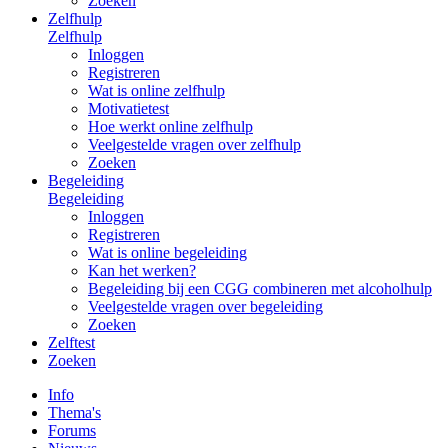
Zoeken
Zelfhulp
Zelfhulp
Inloggen
Registreren
Wat is online zelfhulp
Motivatietest
Hoe werkt online zelfhulp
Veelgestelde vragen over zelfhulp
Zoeken
Begeleiding
Begeleiding
Inloggen
Registreren
Wat is online begeleiding
Kan het werken?
Begeleiding bij een CGG combineren met alcoholhulp
Veelgestelde vragen over begeleiding
Zoeken
Zelftest
Zoeken
Info
Thema's
Forums