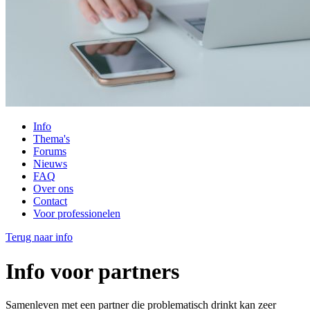
Info
Thema's
Forums
Nieuws
FAQ
Over ons
Contact
Voor professionelen
Terug naar info
Info voor partners
Samenleven met een partner die problematisch drinkt kan zeer