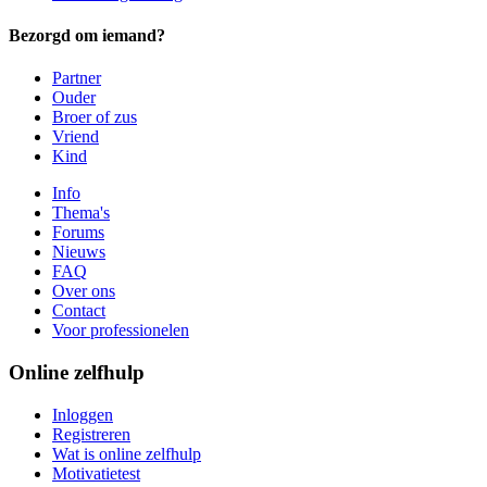
Bezorgd om iemand?
Partner
Ouder
Broer of zus
Vriend
Kind
Info
Thema's
Forums
Nieuws
FAQ
Over ons
Contact
Voor professionelen
Online zelfhulp
Inloggen
Registreren
Wat is online zelfhulp
Motivatietest