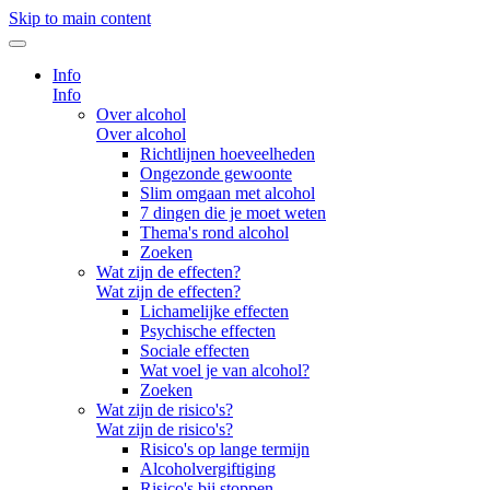
Skip to main content
Info
Info
Over alcohol
Over alcohol
Richtlijnen hoeveelheden
Ongezonde gewoonte
Slim omgaan met alcohol
7 dingen die je moet weten
Thema's rond alcohol
Zoeken
Wat zijn de effecten?
Wat zijn de effecten?
Lichamelijke effecten
Psychische effecten
Sociale effecten
Wat voel je van alcohol?
Zoeken
Wat zijn de risico's?
Wat zijn de risico's?
Risico's op lange termijn
Alcoholvergiftiging
Risico's bij stoppen