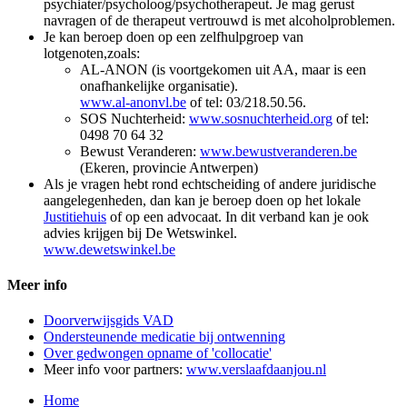
psychiater/psycholoog/psychotherapeut. Je mag gerust
navragen of de therapeut vertrouwd is met alcoholproblemen.
Je kan beroep doen op een zelfhulpgroep van
lotgenoten,zoals:
AL-ANON (is voortgekomen uit AA, maar is een
onafhankelijke organisatie).
www.al-anonvl.be
of tel: 03/218.50.56.
SOS Nuchterheid:
www.sosnuchterheid.org
of tel:
0498 70 64 32
Bewust Veranderen:
www.bewustveranderen.be
(Ekeren, provincie Antwerpen)
Als je vragen hebt rond echtscheiding of andere juridische
aangelegenheden, dan kan je beroep doen op het lokale
Justitiehuis
of op een advocaat. In dit verband kan je ook
advies krijgen bij De Wetswinkel.
www.dewetswinkel.be
Meer info
Doorverwijsgids VAD
Ondersteunende medicatie bij ontwenning
Over gedwongen opname of 'collocatie'
Meer info voor partners:
www.verslaafdaanjou.nl
Home