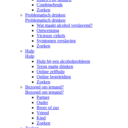
Combigebruik
Zoeken
Problematisch drinken
Problematisch drinken
Wat maakt alcohol verslavend?
Ontwenning
Vicieuze cirkels
Symtomen verslaving
Zoeken
Hulp
Hulp
Hulp bij een alcoholprobleem
Terug matig drinken
Online zelfhulp
Online begeleiding
Zoeken
Bezorgd om iemand?
Bezorgd om iemand?
Partner
Ouder
Broer of zus
Vriend
Kind
Zoeken