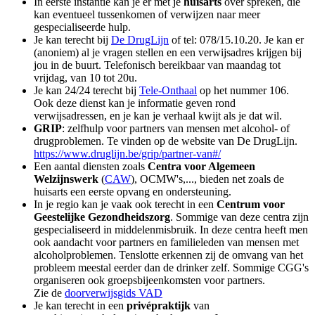
In eerste instantie kan je er met je
huisarts
over spreken, die
kan eventueel tussenkomen of verwijzen naar meer
gespecialiseerde hulp.
Je kan terecht bij
De DrugLijn
of tel: 078/15.10.20. Je kan er
(anoniem) al je vragen stellen en een verwijsadres krijgen bij
jou in de buurt. Telefonisch bereikbaar van maandag tot
vrijdag, van 10 tot 20u.
Je kan 24/24 terecht bij
Tele-Onthaal
op het nummer 106.
Ook deze dienst kan je informatie geven rond
verwijsadressen, en je kan je verhaal kwijt als je dat wil.
GRIP
: zelfhulp voor partners van mensen met alcohol- of
drugproblemen. Te vinden op de website van De DrugLijn.
https://www.druglijn.be/grip/partner-van#/
Een aantal diensten zoals
Centra voor Algemeen
Welzijnswerk
(
CAW
), OCMW's,..., bieden net zoals de
huisarts een eerste opvang en ondersteuning.
In je regio kan je vaak ook terecht in een
Centrum voor
Geestelijke Gezondheidszorg
. Sommige van deze centra zijn
gespecialiseerd in middelenmisbruik. In deze centra heeft men
ook aandacht voor partners en familieleden van mensen met
alcoholproblemen. Tenslotte erkennen zij de omvang van het
probleem meestal eerder dan de drinker zelf. Sommige CGG's
organiseren ook groepsbijeenkomsten voor partners.
Zie de
doorverwijsgids VAD
Je kan terecht in een
privépraktijk
van