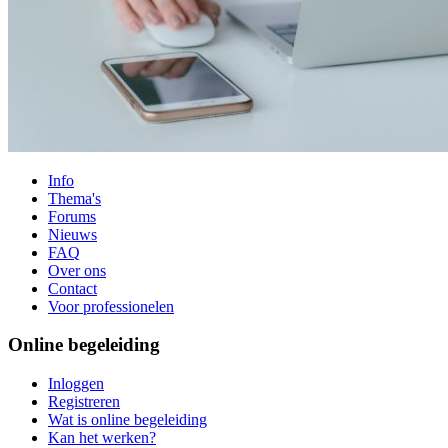
Info
Thema's
Forums
Nieuws
FAQ
Over ons
Contact
Voor professionelen
Online begeleiding
Inloggen
Registreren
Wat is online begeleiding
Kan het werken?