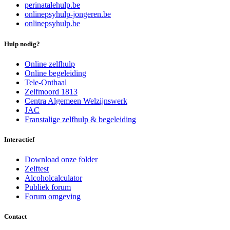
perinatalehulp.be
onlinepsyhulp-jongeren.be
onlinepsyhulp.be
Hulp nodig?
Online zelfhulp
Online begeleiding
Tele-Onthaal
Zelfmoord 1813
Centra Algemeen Welzijnswerk
JAC
Franstalige zelfhulp & begeleiding
Interactief
Download onze folder
Zelftest
Alcoholcalculator
Publiek forum
Forum omgeving
Contact