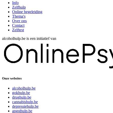
Info
Zelfhulp
Online begeleiding
Thema's
Over ons
Contact
Zelftest
alcoholhulp.be is een initiatief van
Onze websites
alcoholhulp.be
gokhulp.be
drughulp.be
cannabishulp.be
depressiehulp.be
angsthulp.be