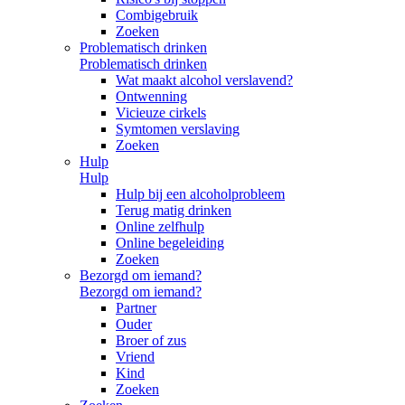
Combigebruik
Zoeken
Problematisch drinken
Problematisch drinken
Wat maakt alcohol verslavend?
Ontwenning
Vicieuze cirkels
Symtomen verslaving
Zoeken
Hulp
Hulp
Hulp bij een alcoholprobleem
Terug matig drinken
Online zelfhulp
Online begeleiding
Zoeken
Bezorgd om iemand?
Bezorgd om iemand?
Partner
Ouder
Broer of zus
Vriend
Kind
Zoeken