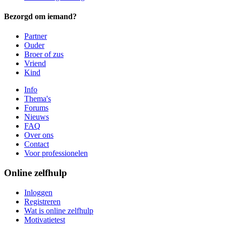
Bezorgd om iemand?
Partner
Ouder
Broer of zus
Vriend
Kind
Info
Thema's
Forums
Nieuws
FAQ
Over ons
Contact
Voor professionelen
Online zelfhulp
Inloggen
Registreren
Wat is online zelfhulp
Motivatietest