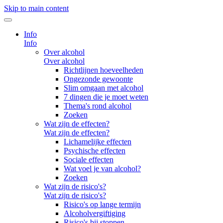
Skip to main content
Info
Info
Over alcohol
Over alcohol
Richtlijnen hoeveelheden
Ongezonde gewoonte
Slim omgaan met alcohol
7 dingen die je moet weten
Thema's rond alcohol
Zoeken
Wat zijn de effecten?
Wat zijn de effecten?
Lichamelijke effecten
Psychische effecten
Sociale effecten
Wat voel je van alcohol?
Zoeken
Wat zijn de risico's?
Wat zijn de risico's?
Risico's op lange termijn
Alcoholvergiftiging
Risico's bij stoppen