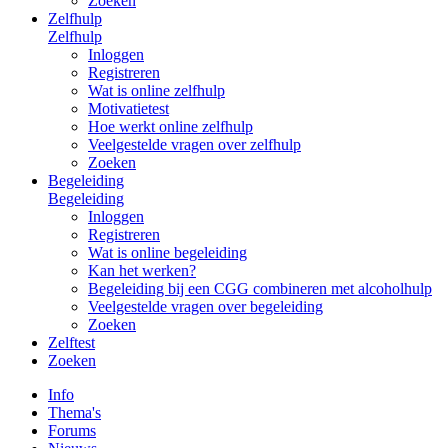
Zoeken
Zelfhulp
Zelfhulp
Inloggen
Registreren
Wat is online zelfhulp
Motivatietest
Hoe werkt online zelfhulp
Veelgestelde vragen over zelfhulp
Zoeken
Begeleiding
Begeleiding
Inloggen
Registreren
Wat is online begeleiding
Kan het werken?
Begeleiding bij een CGG combineren met alcoholhulp
Veelgestelde vragen over begeleiding
Zoeken
Zelftest
Zoeken
Info
Thema's
Forums