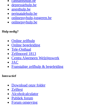
cannabishulp.be
depressiehulp.be
angsthulp.be
perinatalehulp.be
onlinepsyhulp-jongeren.be
onlinepsyhulp.be
Hulp nodig?
Online zelfhulp
Online begeleiding
Tele-Onthaal
Zelfmoord 1813
Centra Algemeen Welzijnswerk
JAC
Franstalige zelfhulp & begeleiding
Interactief
Download onze folder
Zelftest
Alcoholcalculator
Publiek forum
Forum omgeving