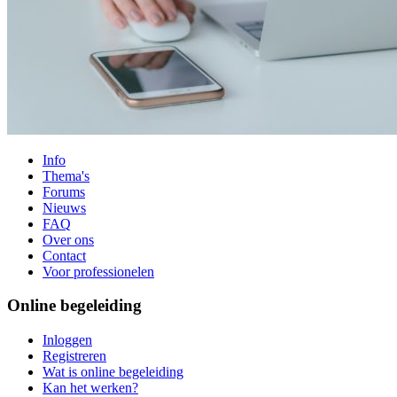
Info
Thema's
Forums
Nieuws
FAQ
Over ons
Contact
Voor professionelen
Online begeleiding
Inloggen
Registreren
Wat is online begeleiding
Kan het werken?