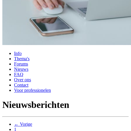
Info
Thema's
Forums
Nieuws
FAQ
Over ons
Contact
Voor professionelen
Nieuwsberichten
← Vorige
1